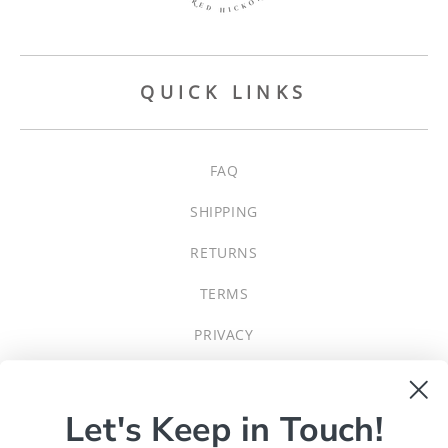
QUICK LINKS
FAQ
SHIPPING
RETURNS
TERMS
PRIVACY
JOIN OUR LIST
Let's Keep in Touch!
Email